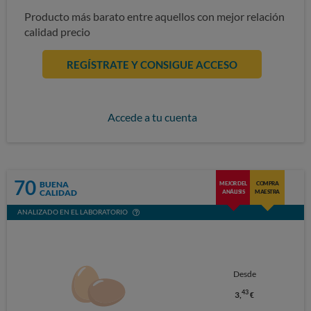
Producto más barato entre aquellos con mejor relación
calidad precio
REGÍSTRATE Y CONSIGUE ACCESO
Accede a tu cuenta
70
BUENA
MEJOR DEL
COMPRA
CALIDAD
ANÁLISIS
MAESTRA
ANALIZADO EN EL LABORATORIO
Desde
43
3,
€