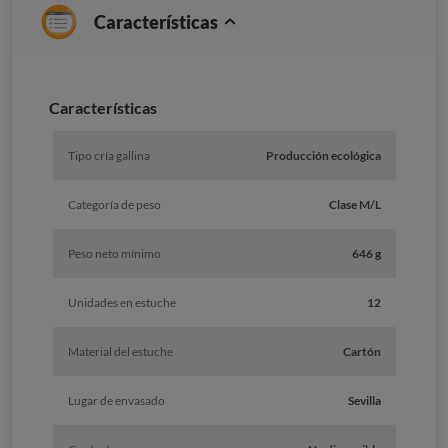
Características
Caracterí­sticas
Tipo cría gallina
Producción ecológica
Categoría de peso
Clase M/L
Peso neto mínimo
646 g
Unidades en estuche
12
Material del estuche
Cartón
Lugar de envasado
Sevilla