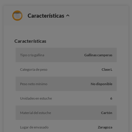
Características
Caracterí­sticas
Tipo cría gallina
Gallinas camperas
Categoría de peso
Clase L
Peso neto mínimo
No disponible
Unidades en estuche
6
Material del estuche
Cartón
Lugar de envasado
Zaragoza