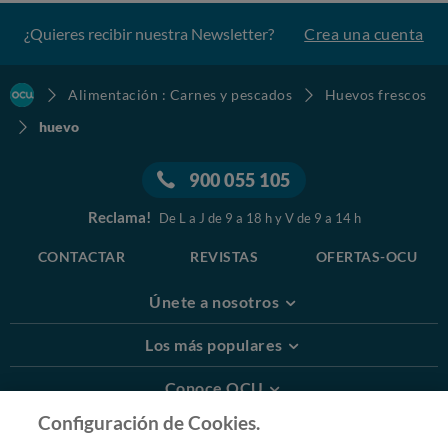
¿Quieres recibir nuestra Newsletter?
Crea una cuenta
Alimentación : Carnes y pescados
Huevos frescos
huevo
900 055 105
Reclama!
De L a J de 9 a 18 h y V de 9 a 14 h
CONTACTAR
REVISTAS
OFERTAS-OCU
Únete a nosotros
Los más populares
Conoce OCU
Configuración de Cookies.
Más Información