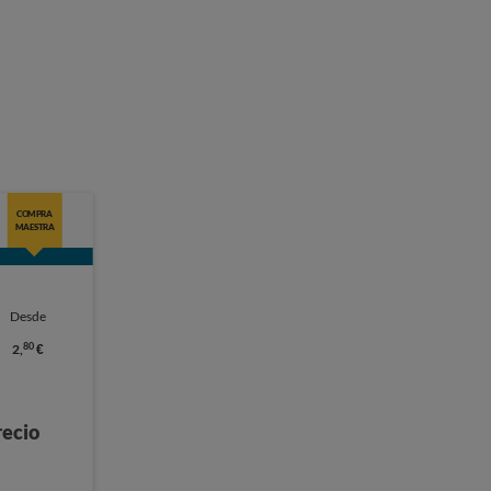
COMPRA
MAESTRA
Desde
80
2,
€
recio