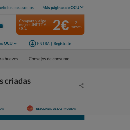
eficios para socios
Más páginas de OCU
2€
Compara y elige
2
mejor: ÚNETE A
meses
OCU
jas OCU
ENTRA
|
Regístrate
ra huevos
Consejos de consumo
 criadas
CAS
RESULTADO DE LAS PRUEBAS