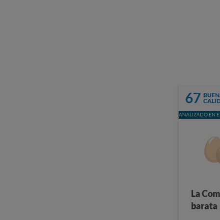
67
BUEN
CALI
ANALIZADO EN E
La Com
barata