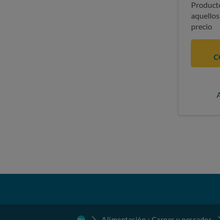
Producto
aquellos
precio
C
Alimentación : Carnes y pescados