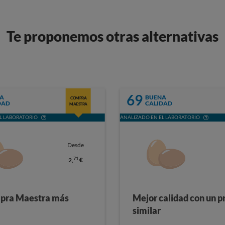
Te proponemos otras alternativas
69
A
BUENA
COMPRA
DAD
CALIDAD
MAESTRA
L LABORATORIO
ANALIZADO EN EL LABORATORIO
Desde
71
2,
€
pra Maestra más
Mejor calidad con un p
similar