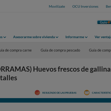
Movilízate
OCU Inversiones
Ben
Guio
os
Asesorarme sobre vivienda
Informarme
Ver venta
uía de compra carne
Guía de compra pescado
Guía de comp
AMAS) Huevos frescos de gallinas
talles
RESULTADO DE LAS PRUEBAS
CARACTERÍSTI