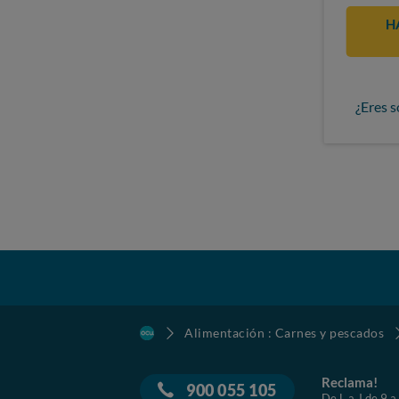
H
¿Eres s
Alimentación : Carnes y pescados
Reclama!
900 055 105
De L a J de 9 a