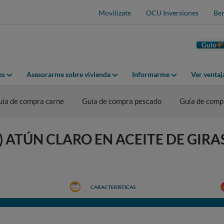
Movilízate
OCU Inversiones
Ben
Guio
os
Asesorarme sobre vivienda
Informarme
Ver venta
uía de compra carne
Guía de compra pescado
Guía de comp
 ATÚN CLARO EN ACEITE DE GIRAS
CARACTERÍSTICAS