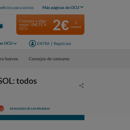
eficios para socios
Más páginas de OCU
2€
Compara y elige
2
mejor: ÚNETE A
meses
OCU
jas OCU
ENTRA
|
Regístrate
ra huevos
Consejos de consumo
OL: todos
RESULTADO DE LAS PRUEBAS