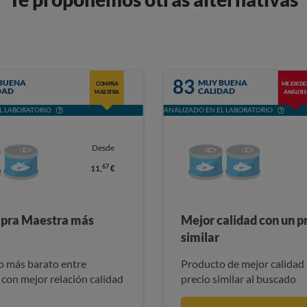
83
BUENA
MUY BUENA
COMPRA
MEJOR DE
DAD
CALIDAD
MAESTRA
ANÁLISIS
L LABORATORIO
ANALIZADO EN EL LABORATORIO
Desde
67
11,
€
pra Maestra más
Mejor calidad con un p
similar
 más barato entre
Producto de mejor calidad 
 con mejor relación calidad
precio similar al buscado