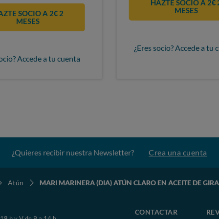
HAZTE SOCIO A 2€ 
MESES
AZTE SOCIO A 2€ 2
MESES
¿Eres socio? Accede a tu 
ocio? Accede a tu cuenta
¿Quieres recibir nuestra Newsletter?
Crea una cuenta
Atún
MARI MARINERA (DIA) ATÚN CLARO EN ACEITE DE GIR
CONTACTAR
REV
 18 h y V de 9 a 14 h