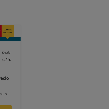
L
COMPRA
MAESTRA
Desde
14
13,
€
recio
a un