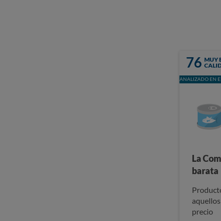
76
MUY 
CALI
ANALIZADO EN E
La Com
barata
Producto
aquellos
precio