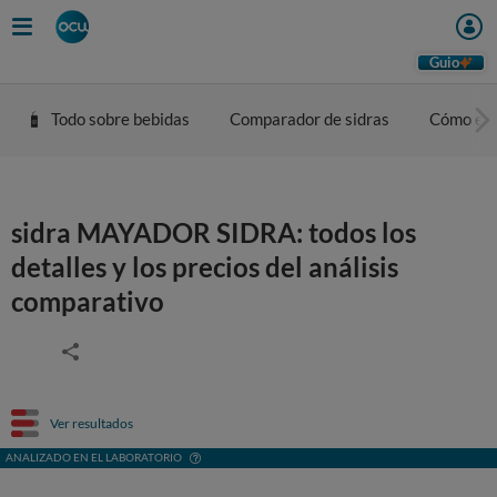
Guio
Todo sobre bebidas
Comparador de sidras
Cómo eleg
sidra MAYADOR SIDRA: todos los
detalles y los precios del análisis
comparativo
Ver resultados
ANALIZADO EN EL LABORATORIO