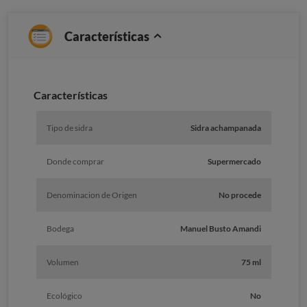
Características
Caracterí­sticas
Tipo de sidra
Sidra achampanada
Donde comprar
Supermercado
Denominacion de Origen
No procede
Bodega
Manuel Busto Amandi
Volumen
75 ml
Ecológico
No