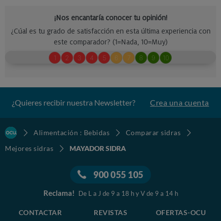
¿Quieres recibir nuestra Newsletter?
Crea una cuenta
Alimentación : Bebidas
Comparar sidras
Mejores sidras
MAYADOR SIDRA
900 055 105
Reclama!
De L a J de 9 a 18 h y V de 9 a 14 h
CONTACTAR
REVISTAS
OFERTAS-OCU