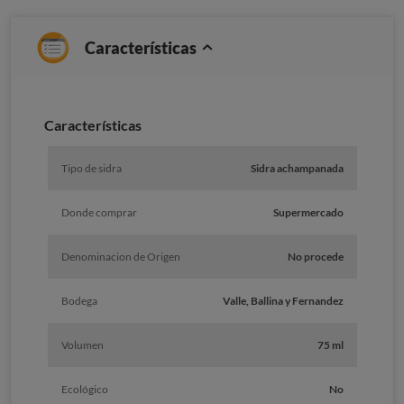
Características
Caracterí­sticas
Tipo de sidra
Sidra achampanada
Donde comprar
Supermercado
Denominacion de Origen
No procede
Bodega
Valle, Ballina y Fernandez
Volumen
75 ml
Ecológico
No