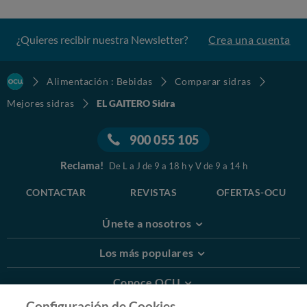
¿Quieres recibir nuestra Newsletter?
Crea una cuenta
Alimentación : Bebidas
Comparar sidras
Mejores sidras
EL GAITERO Sidra
900 055 105
Reclama!
De L a J de 9 a 18 h y V de 9 a 14 h
CONTACTAR
REVISTAS
OFERTAS-OCU
Únete a nosotros
Los más populares
Conoce OCU
Configuración de Cookies.