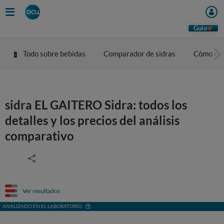
Guio
Todo sobre bebidas
Comparador de sidras
Cómo eleg
sidra EL GAITERO Sidra: todos los
detalles y los precios del análisis
comparativo
Ver resultados
ANALIZADO EN EL LABORATORIO