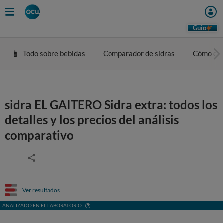
Guio
Todo sobre bebidas
Comparador de sidras
Cómo eleg
sidra EL GAITERO Sidra extra: todos los
detalles y los precios del análisis
comparativo
Ver resultados
ANALIZADO EN EL LABORATORIO