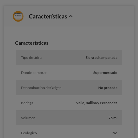
Características
Caracterí­sticas
Tipo de sidra
Sidra achampanada
Donde comprar
Supermercado
Denominacion de Origen
No procede
Bodega
Valle, Ballina y Fernandez
Volumen
75 ml
Ecológico
No