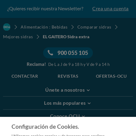
¿Quieres recibir nuestra Newsletter?
Crea una cuenta
Alimentación : Bebidas
Comparar sidras
Mejores sidras
EL GAITERO Sidra extra
900 055 105
Reclama!
De L a J de 9 a 18 h y V de 9 a 14 h
CONTACTAR
REVISTAS
OFERTAS-OCU
Únete a nosotros
Los más populares
Conoce OCU
Configuración de Cookies.
Más Información