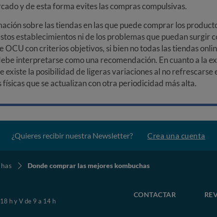
arcado y de esta forma evites las compras compulsivas.
ción sobre las tiendas en las que puede comprar los productos
stos establecimientos ni de los problemas que puedan surgir co
e OCU con criterios objetivos, si bien no todas las tiendas onl
debe interpretarse como una recomendación. En cuanto a la exa
ue existe la posibilidad de ligeras variaciones al no refrescarse
ísicas que se actualizan con otra periodicidad más alta.
¿Quieres recibir nuestra Newsletter?
Crea una cuenta
has
Donde comprar las mejores kombuchas
CONTACTAR
REV
 18 h y V de 9 a 14 h