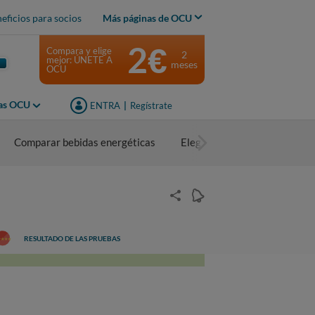
eficios para socios
Más páginas de OCU
2€
Compara y elige
2
mejor: ÚNETE A
meses
OCU
jas OCU
ENTRA
|
Regístrate
Comparar bebidas energéticas
Elegir bebidas energéticas
RESULTADO DE LAS PRUEBAS