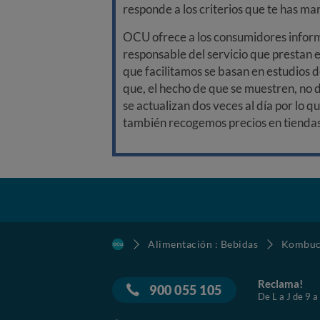
responde a los criterios que te has m
OCU ofrece a los consumidores informa
responsable del servicio que prestan e
que facilitamos se basan en estudios d
que, el hecho de que se muestren, no 
se actualizan dos veces al día por lo q
también recogemos precios en tiendas f
Alimentación : Bebidas
Kombuc
Reclama!
900 055 105
De L a J de 9 a