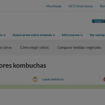
Movilízate
OCU Inversiones
Ben
Guio
os
Asesorarme sobre vivienda
Informarme
Ver venta
 sidras
Cómo elegir sidras
Comparar bebidas vegetales
jores kombuchas
CARACTERÍSTICAS