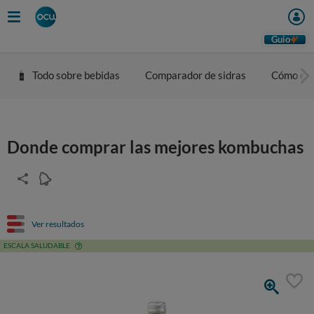
Guio
Todo sobre bebidas
Comparador de sidras
Cómo eleg
Donde comprar las mejores kombuchas
Ver resultados
ESCALA SALUDABLE