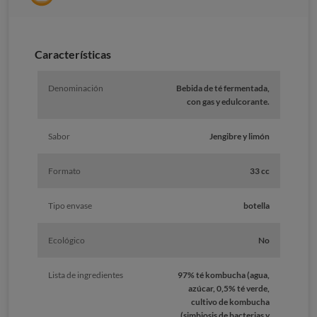
Características
Denominación
Bebida de té fermentada,
con gas y edulcorante.
Sabor
Jengibre y limón
Formato
33 cc
Tipo envase
botella
Ecológico
No
Lista de ingredientes
97% té kombucha (agua,
azúcar, 0,5% té verde,
cultivo de kombucha
(simbiosis de bacterias y