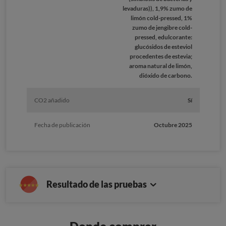
levaduras)), 1,9% zumo de
limón cold-pressed, 1%
zumo de jengibre cold-
pressed, edulcorante:
glucósidos de esteviol
procedentes de estevia;
aroma natural de limón,
dióxido de carbono.
CO2 añadido
Sí
Fecha de publicación
Octubre 2025
Resultado de las pruebas