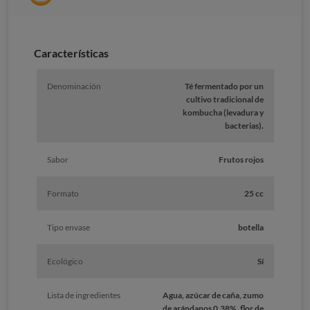
Características
Denominación
Té fermentado por un
cultivo tradicional de
kombucha (levadura y
bacterias).
Sabor
Frutos rojos
Formato
25 cc
Tipo envase
botella
Ecológico
Sí
Lista de ingredientes
Agua, azúcar de caña, zumo
de arándanos 0,38%, flor de