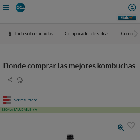
Guio
Todo sobre bebidas
Comparador de sidras
Cómo eleg
Donde comprar las mejores kombuchas
Ver resultados
ESCALA SALUDABLE