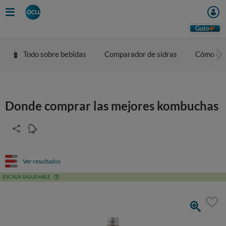
Guio
Todo sobre bebidas
Comparador de sidras
Cómo eleg
Donde comprar las mejores kombuchas
Ver resultados
ESCALA SALUDABLE