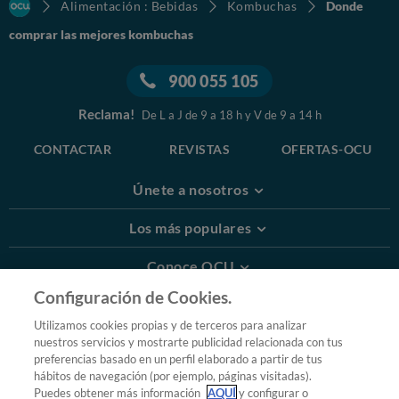
Alimentación : Bebidas
Kombuchas
Donde
comprar las mejores kombuchas
900 055 105
Reclama!
De L a J de 9 a 18 h y V de 9 a 14 h
CONTACTAR
REVISTAS
OFERTAS-OCU
Únete a nosotros
Los más populares
Conoce OCU
Configuración de Cookies.
Más Información
Utilizamos cookies propias y de terceros para analizar
nuestros servicios y mostrarte publicidad relacionada con tus
© 2026 OCU
preferencias basado en un perfil elaborado a partir de tus
Condiciones generales de contratación de OCU
hábitos de navegación (por ejemplo, páginas visitadas).
Política de privacidad
Puedes obtener más información
AQUÍ
y configurar o