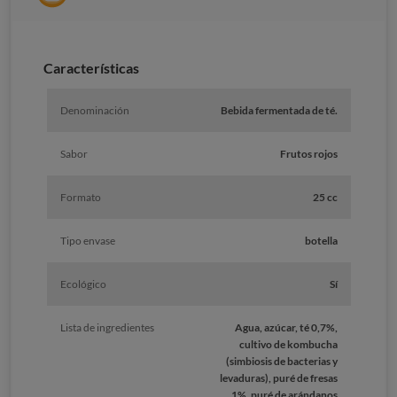
Características
Denominación
Bebida fermentada de té.
Sabor
Frutos rojos
Formato
25 cc
Tipo envase
botella
Ecológico
Sí
Lista de ingredientes
Agua, azúcar, té 0,7%,
cultivo de kombucha
(simbiosis de bacterias y
levaduras), puré de fresas
1%, puré de arándanos