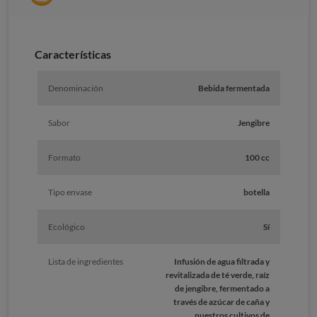
Características
Denominación
Bebida fermentada
Sabor
Jengibre
Formato
100 cc
Tipo envase
botella
Ecológico
Sí
Lista de ingredientes
Infusión de agua filtrada y
revitalizada de té verde, raíz
de jengibre, fermentado a
través de azúcar de caña y
nuestros cultivos de