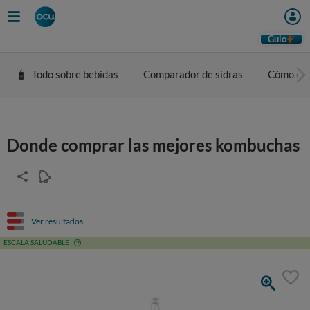
Guio
Todo sobre bebidas
Comparador de sidras
Cómo eleg
Donde comprar las mejores kombuchas
Ver resultados
ESCALA SALUDABLE