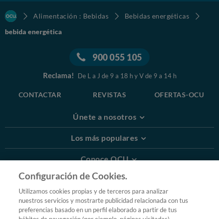
Alimentación : Bebidas
Bebidas energéticas
bebida energética
900 055 105
Reclama!
De L a J de 9 a 18 h y V de 9 a 14 h
CONTACTAR
REVISTAS
OFERTAS-OCU
Únete a nosotros
Los más populares
Conoce OCU
Configuración de Cookies.
Más Información
Utilizamos cookies propias y de terceros para analizar
nuestros servicios y mostrarte publicidad relacionada con tus
© 2026 OCU
preferencias basado en un perfil elaborado a partir de tus
Condiciones generales de contratación de OCU