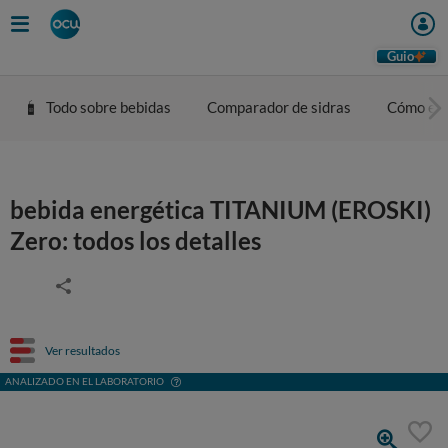
Guio
Todo sobre bebidas
Comparador de sidras
Cómo eleg
bebida energética TITANIUM (EROSKI)
Zero: todos los detalles
Ver resultados
ANALIZADO EN EL LABORATORIO