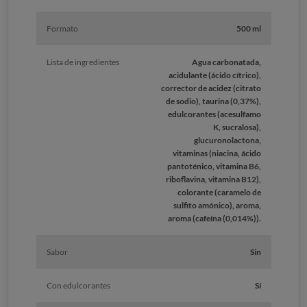
Formato
500 ml
Lista de ingredientes
Agua carbonatada,
acidulante (ácido cítrico),
corrector de acidez (citrato
de sodio), taurina (0,37%),
edulcorantes (acesulfamo
K, sucralosa),
glucuronolactona,
vitaminas (niacina, ácido
pantoténico, vitamina B6,
riboflavina, vitamina B12),
colorante (caramelo de
sulfito amónico), aroma,
aroma (cafeína (0,014%)).
Sabor
Sin
Con edulcorantes
Sí