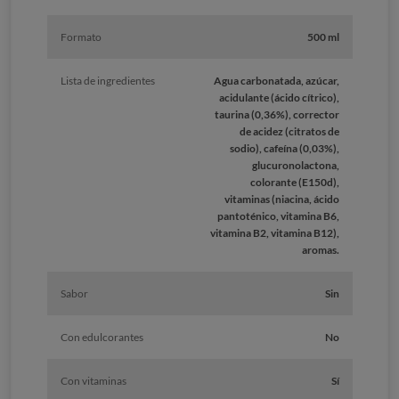
Formato
500 ml
Lista de ingredientes
Agua carbonatada, azúcar,
acidulante (ácido cítrico),
taurina (0,36%), corrector
de acidez (citratos de
sodio), cafeína (0,03%),
glucuronolactona,
colorante (E150d),
vitaminas (niacina, ácido
pantoténico, vitamina B6,
vitamina B2, vitamina B12),
aromas.
Sabor
Sin
Con edulcorantes
No
Con vitaminas
Sí