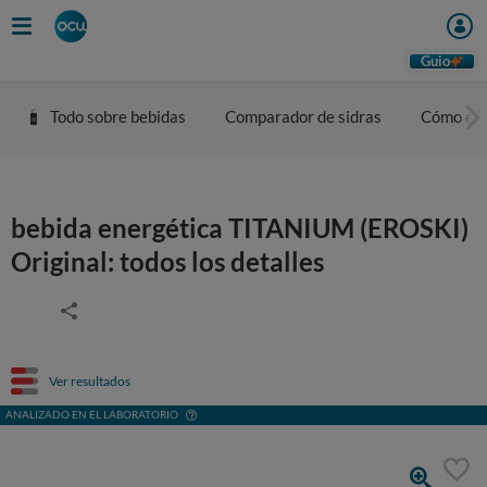
Guio
Todo sobre bebidas
Comparador de sidras
Cómo eleg
bebida energética TITANIUM (EROSKI)
Original: todos los detalles
Ver resultados
ANALIZADO EN EL LABORATORIO