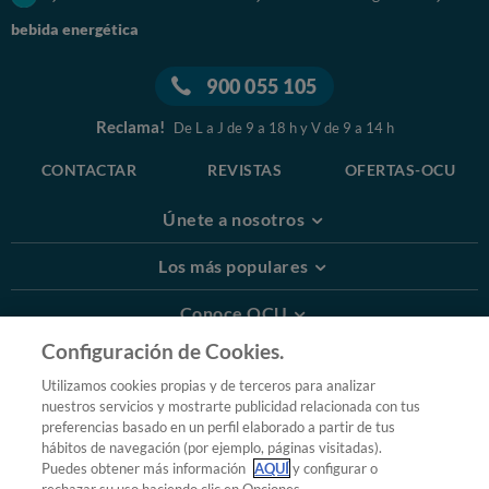
bebida energética
900 055 105
Reclama!
De L a J de 9 a 18 h y V de 9 a 14 h
CONTACTAR
REVISTAS
OFERTAS-OCU
Únete a nosotros
Los más populares
Conoce OCU
Configuración de Cookies.
Más Información
Utilizamos cookies propias y de terceros para analizar
nuestros servicios y mostrarte publicidad relacionada con tus
© 2026 OCU
preferencias basado en un perfil elaborado a partir de tus
Condiciones generales de contratación de OCU
hábitos de navegación (por ejemplo, páginas visitadas).
Política de privacidad
Puedes obtener más información
AQUÍ
y configurar o