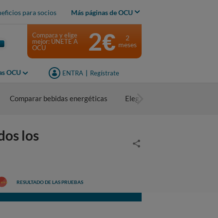
eficios para socios
Más páginas de OCU
2€
Compara y elige
2
mejor: ÚNETE A
meses
OCU
jas OCU
ENTRA
|
Regístrate
Comparar bebidas energéticas
Elegir bebidas energéticas
os los
RESULTADO DE LAS PRUEBAS