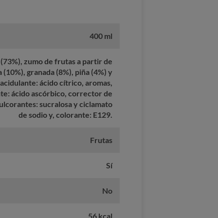
400 ml
(73%), zumo de frutas a partir de
(10%), granada (8%), piña (4%) y
acidulante: ácido cítrico, aromas,
te: ácido ascórbico, corrector de
dulcorantes: sucralosa y ciclamato
de sodio y, colorante: E129.
Frutas
Sí
No
56 kcal