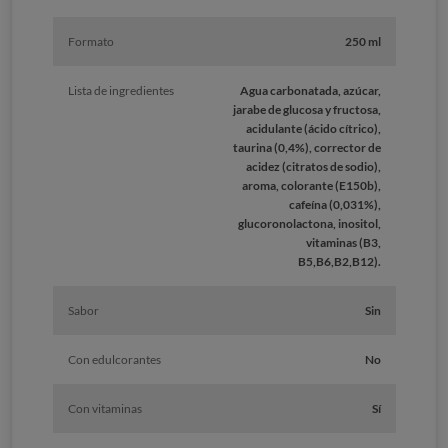
Formato
250 ml
Lista de ingredientes
Agua carbonatada, azúcar,
jarabe de glucosa y fructosa,
acidulante (ácido cítrico),
taurina (0,4%), corrector de
acidez (citratos de sodio),
aroma, colorante (E150b),
cafeína (0,031%),
glucoronolactona, inositol,
vitaminas (B3,
B5,B6,B2,B12).
Sabor
Sin
Con edulcorantes
No
Con vitaminas
Sí