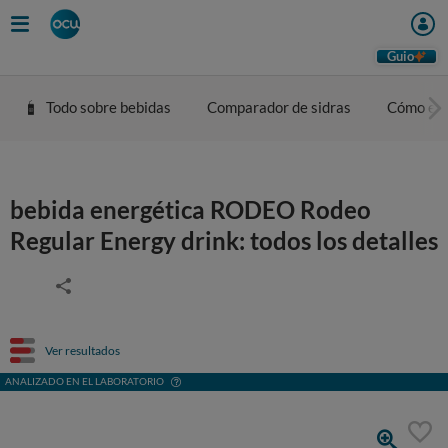
Guio
Todo sobre bebidas
Comparador de sidras
Cómo eleg
bebida energética RODEO Rodeo
Regular Energy drink: todos los detalles
Ver resultados
ANALIZADO EN EL LABORATORIO