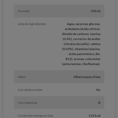
Formato
250 ml
Lista de ingredientes
Agua, sacarosa, glucosa,
acidulante (ácido cítrico),
dióxido de carbono, taurina
(0,4%), corrector de acidez
(citratos de sodio), cafeina
(0,03%), vitaminas (niacina,
ácido pantoténico, B6,
B12), aromas, colorantes
(antocianinas, riboflavinas).
Sabor
Albaricoque y fresa
Con edulcorantes
No
Con vitaminas
Sí
Contenido energía en lata
113 kcal