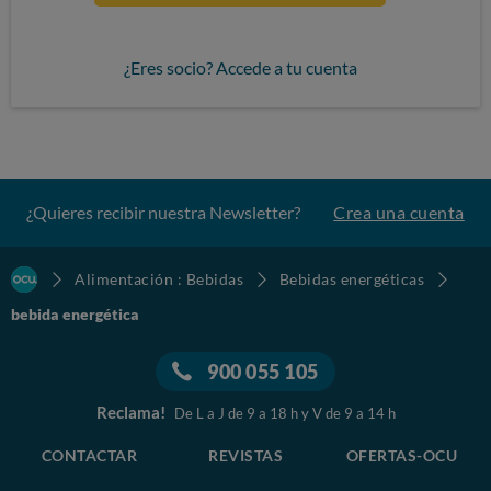
¿Eres socio? Accede a tu cuenta
¿Quieres recibir nuestra Newsletter?
Crea una cuenta
Alimentación : Bebidas
Bebidas energéticas
bebida energética
900 055 105
Reclama!
De L a J de 9 a 18 h y V de 9 a 14 h
CONTACTAR
REVISTAS
OFERTAS-OCU