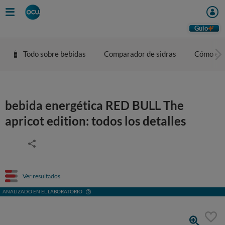
Guio
Todo sobre bebidas
Comparador de sidras
Cómo eleg
bebida energética RED BULL The
apricot edition: todos los detalles
Ver resultados
ANALIZADO EN EL LABORATORIO