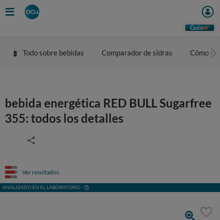
Guio
Todo sobre bebidas
Comparador de sidras
Cómo eleg
bebida energética RED BULL Sugarfree
355: todos los detalles
Ver resultados
ANALIZADO EN EL LABORATORIO