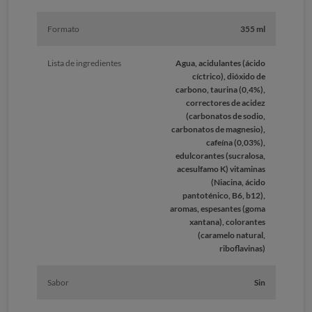
Formato
355 ml
Lista de ingredientes
Agua, acidulantes (ácido
cíctrico), dióxido de
carbono, taurina (0,4%),
correctores de acidez
(carbonatos de sodio,
carbonatos de magnesio),
cafeína (0,03%),
edulcorantes (sucralosa,
acesulfamo K) vitaminas
(Niacina, ácido
pantoténico, B6, b12),
aromas, espesantes (goma
xantana), colorantes
(caramelo natural,
riboflavinas)
Sabor
Sin