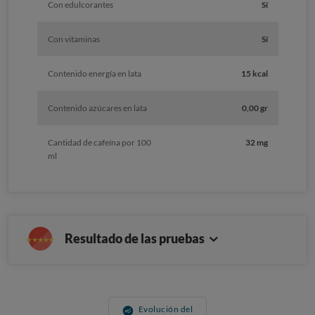
Con edulcorantes
Sí
Con vitaminas
Sí
Contenido energía en lata
15 kcal
Contenido azúcares en lata
0,00 gr
Cantidad de cafeína por 100
32 mg
ml
Resultado de las pruebas
Evolución del