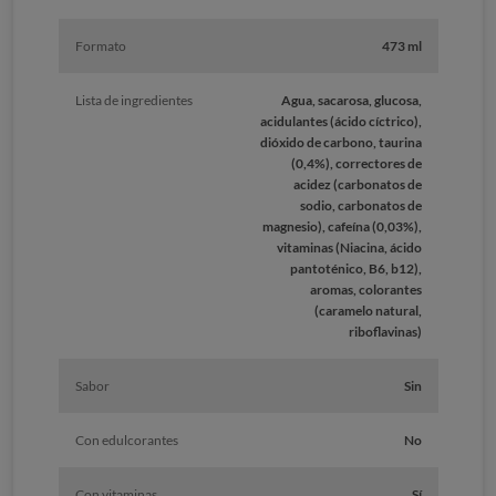
Formato
473 ml
Lista de ingredientes
Agua, sacarosa, glucosa,
acidulantes (ácido cíctrico),
dióxido de carbono, taurina
(0,4%), correctores de
acidez (carbonatos de
sodio, carbonatos de
magnesio), cafeína (0,03%),
vitaminas (Niacina, ácido
pantoténico, B6, b12),
aromas, colorantes
(caramelo natural,
riboflavinas)
Sabor
Sin
Con edulcorantes
No
Con vitaminas
Sí