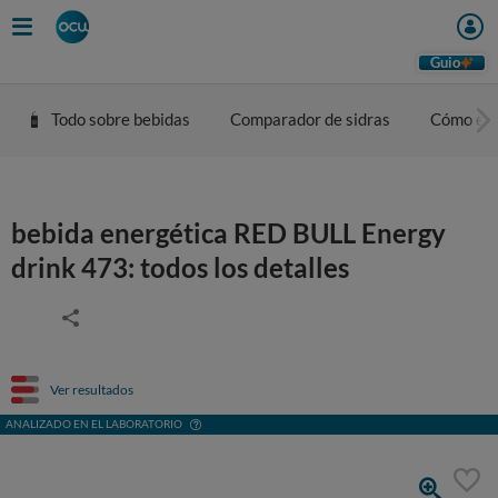
Guio
Todo sobre bebidas
Comparador de sidras
Cómo eleg
bebida energética RED BULL Energy
drink 473: todos los detalles
Ver resultados
ANALIZADO EN EL LABORATORIO