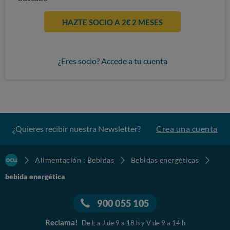
HAZTE SOCIO A 2€ 2 MESES
¿Eres socio? Accede a tu cuenta
¿Quieres recibir nuestra Newsletter?
Crea una cuenta
Alimentación : Bebidas
Bebidas energéticas
bebida energética
900 055 105
Reclama!
De L a J de 9 a 18 h y V de 9 a 14 h