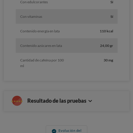
Con edulcorantes
Sí
Con vitaminas
Sí
Contenido energía en lata
110 kcal
Contenido azúcares en lata
24,00 gr
Cantidad de cafeína por 100
30 mg
ml
Resultado de las pruebas
Evolución del