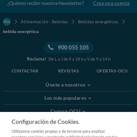
¿Quieres recibir nuestra Newsletter?
Crea una cuenta
Alimentación : Bebidas
Bebidas energéticas
bebida energética
900 055 105
Reclama!
De L a J de 9 a 18 h y V de 9 a 14 h
CONTACTAR
REVISTAS
OFERTAS-OCU
Únete a nosotros
Los más populares
Conoce OCU
Configuración de Cookies.
Más Información
Utilizamos cookies propias y de terceros para analizar