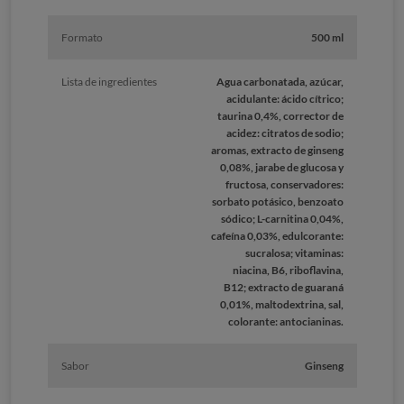
Formato
500 ml
Lista de ingredientes
Agua carbonatada, azúcar,
acidulante: ácido cítrico;
taurina 0,4%, corrector de
acidez: citratos de sodio;
aromas, extracto de ginseng
0,08%, jarabe de glucosa y
fructosa, conservadores:
sorbato potásico, benzoato
sódico; L-carnitina 0,04%,
cafeína 0,03%, edulcorante:
sucralosa; vitaminas:
niacina, B6, riboflavina,
B12; extracto de guaraná
0,01%, maltodextrina, sal,
colorante: antocianinas.
Sabor
Ginseng