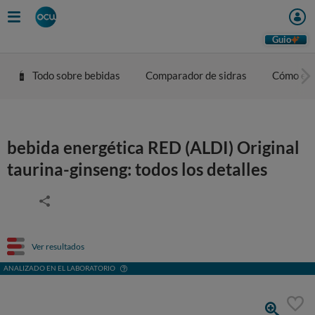
Guio
Todo sobre bebidas
Comparador de sidras
Cómo eleg
bebida energética RED (ALDI) Original
taurina-ginseng: todos los detalles
Ver resultados
ANALIZADO EN EL LABORATORIO