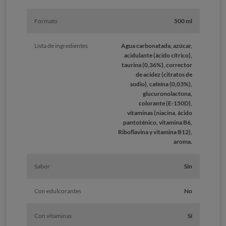
Formato
500 ml
Lista de ingredientes
Agua carbonatada, azúcar,
acidulante (ácido cítrico),
taurina (0,36%), corrector
de acidez (citratos de
sodio), cafeína (0,03%),
glucuronolactona,
colorante (E-150D),
vitaminas (niacina, ácido
pantoténico, vitamina B6,
Riboflavina y vitamina B12),
aroma.
Sabor
Sin
Con edulcorantes
No
Con vitaminas
Sí