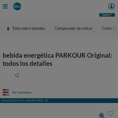
Guio
Todo sobre bebidas
Comparador de sidras
Cómo eleg
bebida energética PARKOUR Original:
todos los detalles
Ver resultados
ANALIZADO EN EL LABORATORIO