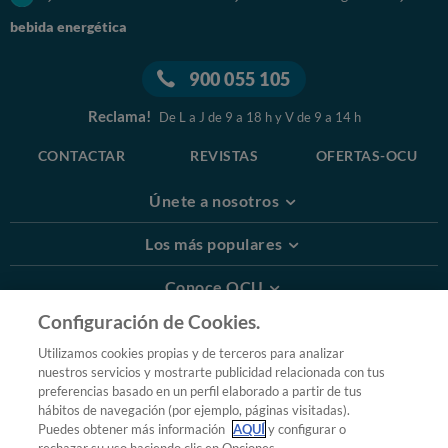
bebida energética
900 055 105
Reclama!
De L a J de 9 a 18 h y V de 9 a 14 h
CONTACTAR
REVISTAS
OFERTAS-OCU
Únete a nosotros
Los más populares
Conoce OCU
Configuración de Cookies.
Más Información
Utilizamos cookies propias y de terceros para analizar
nuestros servicios y mostrarte publicidad relacionada con tus
© 2026 OCU
preferencias basado en un perfil elaborado a partir de tus
Condiciones generales de contratación de OCU
hábitos de navegación (por ejemplo, páginas visitadas).
Política de privacidad
Puedes obtener más información
AQUÍ
y configurar o