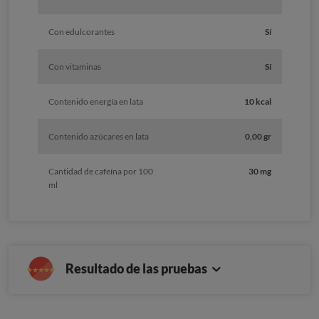
Con edulcorantes
Sí
Con vitaminas
Sí
Contenido energía en lata
10 kcal
Contenido azúcares en lata
0,00 gr
Cantidad de cafeína por 100
30 mg
ml
Resultado de las pruebas