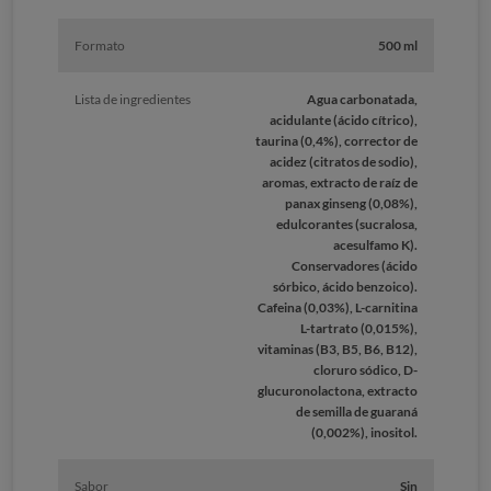
Formato
500 ml
Lista de ingredientes
Agua carbonatada,
acidulante (ácido cítrico),
taurina (0,4%), corrector de
acidez (citratos de sodio),
aromas, extracto de raíz de
panax ginseng (0,08%),
edulcorantes (sucralosa,
acesulfamo K).
Conservadores (ácido
sórbico, ácido benzoico).
Cafeina (0,03%), L-carnitina
L-tartrato (0,015%),
vitaminas (B3, B5, B6, B12),
cloruro sódico, D-
glucuronolactona, extracto
de semilla de guaraná
(0,002%), inositol.
Sabor
Sin