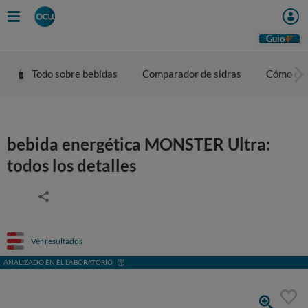
Guio
Todo sobre bebidas
Comparador de sidras
Cómo eleg
bebida energética MONSTER Ultra:
todos los detalles
Ver resultados
ANALIZADO EN EL LABORATORIO