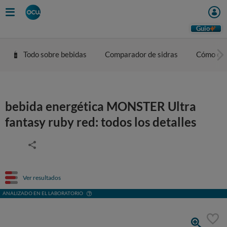
Guio
Todo sobre bebidas
Comparador de sidras
Cómo eleg
bebida energética MONSTER Ultra
fantasy ruby red: todos los detalles
Ver resultados
ANALIZADO EN EL LABORATORIO