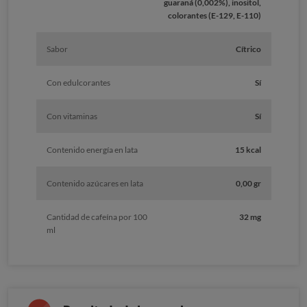
guaraná (0,002%), inositol,
colorantes (E-129, E-110)
Sabor
Cítrico
Con edulcorantes
Sí
Con vitaminas
Sí
Contenido energía en lata
15 kcal
Contenido azúcares en lata
0,00 gr
Cantidad de cafeína por 100
32 mg
ml