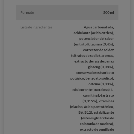
Formato
500 ml
Lista de ingredientes
Agua carbonatada,
acidulante (ácido cítrico),
potenciador del sabor
(eritritol), taurina (0,4%),
corrector de acidez
(citratos de sodio), aromas,
extracto de raiz de panax
ginseng (0,08%),
conservadores (sorbato
potásico, benzoato sódico),
cafeína (0,03%),
edulcorante (sucralosa), L-
carnitina L-tartrato
(0,015%), vitaminas
(niacina, ácido pantoténico,
B6, B12), estabilizante
(ésteres glicéridos de
colofonia de madera),
extracto de semilla de