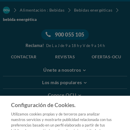
Alimentación : Bebidas
Bebidas energéticas
bebida energética
900 055 105
Reclama!
De L a J de 9 a 18 h y V de 9 a 14 h
CONTACTAR
REVISTAS
OFERTAS-OCU
Únete a nosotros
Los más populares
Conoce OCU
Configuración de Cookies.
Más Información
Utilizamos cookies propias y de terceros para analizar
nuestros servicios y mostrarte publicidad relacionada con tus
© 2026 OCU
preferencias basado en un perfil elaborado a partir de tus
Condiciones generales de contratación de OCU