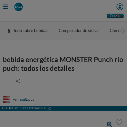
Guio
Todo sobre bebidas
Comparador de sidras
Cómo eleg
bebida energética MONSTER Punch rio
puch: todos los detalles
Ver resultados
ANALIZADO EN EL LABORATORIO