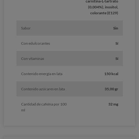
carnitina-L-tartrato
(0,004%), inositol,
colorante (E129)
Sabor
Sin
Con edulcorantes
Sí
Con vitaminas
Sí
Contenido energía en lata
150 kcal
Contenido azúcares en lata
35,00 gr
Cantidad de cafeína por 100
32 mg
ml