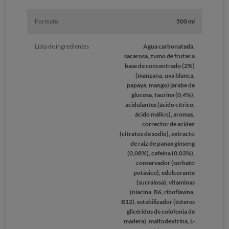
Formato
500 ml
Lista de ingredientes
Agua carbonatada,
sacarosa, zumo de frutas a
base de concentrado (2%)
(manzana, uva blanca,
papaya, mango) jarabe de
glucosa, taurina (0,4%),
acidulantes (ácido cítrico,
ácido málico), aromas,
corrector de acidez
(citratos de sodio), extracto
de raiz de panax ginseng
(0,08%), cafeína (0,03%),
conservador (sorbato
potásico), edulcorante
(sucralosa), vitaminas
(niacina, B6, riboflavina,
B12), estabilizador (ésteres
glicéridos de colofonia de
madera), maltodextrina, L-