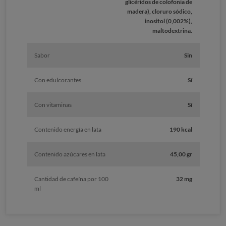
glicéridos de colofonia de
madera), cloruro sódico,
inositol (0,002%),
maltodextrina.
Sabor
Sin
Con edulcorantes
Sí
Con vitaminas
Sí
Contenido energía en lata
190 kcal
Contenido azúcares en lata
45,00 gr
Cantidad de cafeína por 100
32 mg
ml