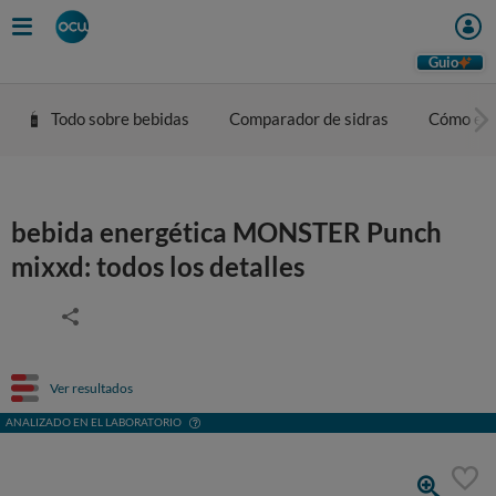
Guio
Todo sobre bebidas
Comparador de sidras
Cómo eleg
bebida energética MONSTER Punch
mixxd: todos los detalles
Ver resultados
ANALIZADO EN EL LABORATORIO