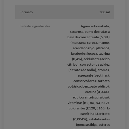
Formato
500 ml
Lista de ingredientes
Agua carbonatada,
sacarosa, zumo de frutas a
base de concentrado (5,3%)
(manzana, cereza, mango,
arándano rojo, plátano),
jarabe de glucosa, taurina
(0,4%), acidulante (ácido
cítrico), corrector de acidez
(citratos de sodio), aromas,
espesante (pectinas),
conservadores (sorbato
potásico, benzoato sódico),
cafeína (0,03%),
edulcorante (sucralosa),
vitaminas (B2, B6, B3, B12),
colorantes (E120, E163), L-
carnitina-Ltartrato
(0,004%), estabilizantes
(goma arábiga, ésteres