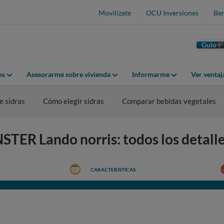
Movilízate
OCU Inversiones
Ben
Guio
os
Asesorarme sobre vivienda
Informarme
Ver venta
 sidras
Cómo elegir sidras
Comparar bebidas vegetales
TER Lando norris: todos los detall
CARACTERÍSTICAS