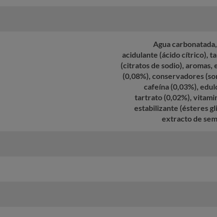
Agua carbonatada, 
acidulante (ácido cítrico), 
(citratos de sodio), aromas,
(0,08%), conservadores (so
cafeína (0,03%), edulc
tartrato (0,02%), vitamin
estabilizante (ésteres g
extracto de semi