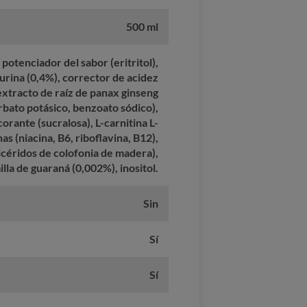
500 ml
potenciador del sabor (eritritol),
taurina (0,4%), corrector de acidez
 extracto de raíz de panax ginseng
rbato potásico, benzoato sódico),
orante (sucralosa), L-carnitina L-
as (niacina, B6, riboflavina, B12),
licéridos de colofonia de madera),
lla de guaraná (0,002%), inositol.
Sin
Sí
Sí