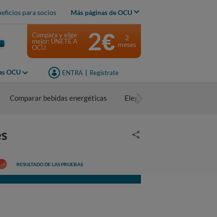
eficios para socios
Más páginas de OCU
2€
Compara y elige
2
mejor: ÚNETE A
meses
OCU
jas OCU
ENTRA
|
Regístrate
Comparar bebidas energéticas
Elegir bebidas energéticas
es
RESULTADO DE LAS PRUEBAS