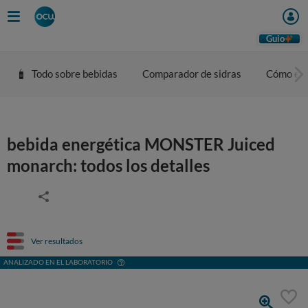
Guio
Todo sobre bebidas
Comparador de sidras
Cómo eleg
bebida energética MONSTER Juiced
monarch: todos los detalles
Ver resultados
ANALIZADO EN EL LABORATORIO