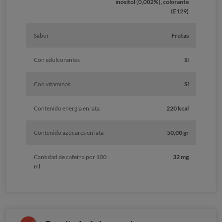
inositol (0,002%), colorante
(E129)
Sabor
Frutas
Con edulcorantes
Sí
Con vitaminas
Sí
Contenido energía en lata
220 kcal
Contenido azúcares en lata
50,00 gr
Cantidad de cafeína por 100
32 mg
ml