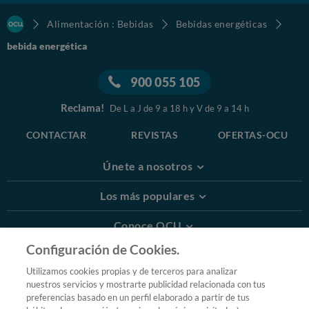
Alimentación : Bebidas
Bebidas energéticas
bebida energética
900 055 105
Reclama!
De L a J de 9 a 18 h y V de 9 a 14 h
CONTACTAR
REVISTAS
OFERTAS-OCU
Únete a nosotros
Los más populares
Conoce OCU
Configuración de Cookies.
Más Información
Utilizamos cookies propias y de terceros para analizar
nuestros servicios y mostrarte publicidad relacionada con tus
© 2026 OCU
preferencias basado en un perfil elaborado a partir de tus
Condiciones generales de contratación de OCU