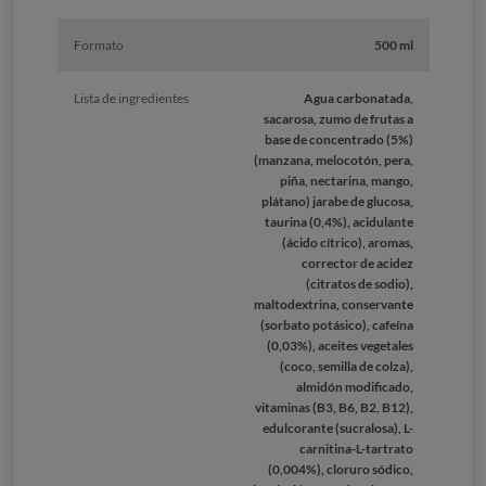
Formato
500 ml
Lista de ingredientes
Agua carbonatada,
sacarosa, zumo de frutas a
base de concentrado (5%)
(manzana, melocotón, pera,
piña, nectarina, mango,
plátano) jarabe de glucosa,
taurina (0,4%), acidulante
(ácido cítrico), aromas,
corrector de acidez
(citratos de sodio),
maltodextrina, conservante
(sorbato potásico), cafeína
(0,03%), aceites vegetales
(coco, semilla de colza),
almidón modificado,
vitaminas (B3, B6, B2, B12),
edulcorante (sucralosa), L-
carnitina-L-tartrato
(0,004%), cloruro sódico,