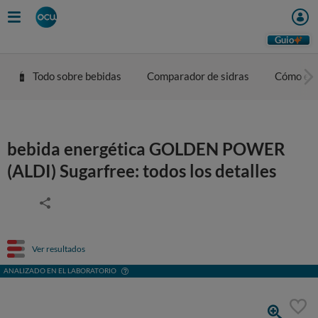
Guio
Todo sobre bebidas
Comparador de sidras
Cómo eleg
bebida energética GOLDEN POWER
(ALDI) Sugarfree: todos los detalles
Ver resultados
ANALIZADO EN EL LABORATORIO