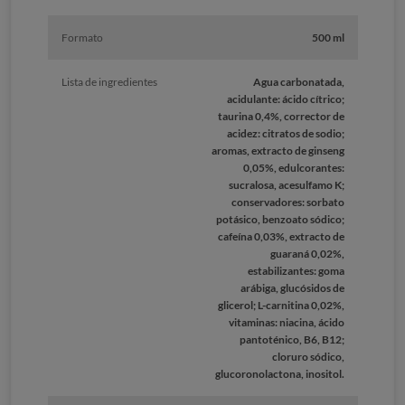
Formato
500 ml
Lista de ingredientes
Agua carbonatada,
acidulante: ácido cítrico;
taurina 0,4%, corrector de
acidez: citratos de sodio;
aromas, extracto de ginseng
0,05%, edulcorantes:
sucralosa, acesulfamo K;
conservadores: sorbato
potásico, benzoato sódico;
cafeína 0,03%, extracto de
guaraná 0,02%,
estabilizantes: goma
arábiga, glucósidos de
glicerol; L-carnitina 0,02%,
vitaminas: niacina, ácido
pantoténico, B6, B12;
cloruro sódico,
glucoronolactona, inositol.