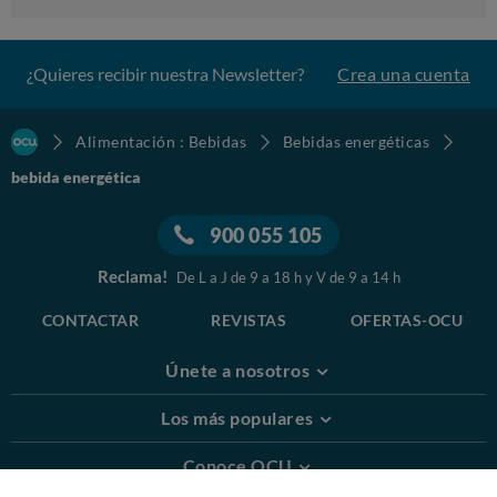
¿Quieres recibir nuestra Newsletter?
Crea una cuenta
Alimentación : Bebidas
Bebidas energéticas
bebida energética
900 055 105
Reclama!
De L a J de 9 a 18 h y V de 9 a 14 h
CONTACTAR
REVISTAS
OFERTAS-OCU
Únete a nosotros
Los más populares
Conoce OCU