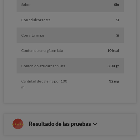
Sabor
Sin
Con edulcorantes
Sí
Con vitaminas
Sí
Contenido energía en lata
10 kcal
Contenido azúcares en lata
3,00 gr
Cantidad de cafeína por 100
32 mg
ml
Resultado de las pruebas