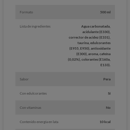
Formato
500 ml
Lista de ingredientes
Agua carbonatada,
acidulante (E330),
corrector de acidez (E331),
taurina, edulcorantes
(E955, E950), antioxidante
(E300), aroma, cafeína
(0,02%), colorantes (E160a,
E133).
Sabor
Pera
Con edulcorantes
Sí
Con vitaminas
No
Contenido energía en lata
10 kcal