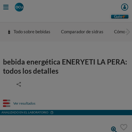
Guio
Todo sobre bebidas
Comparador de sidras
Cómo eleg
bebida energética ENERYETI LA PERA:
todos los detalles
Ver resultados
ANALIZADO EN EL LABORATORIO