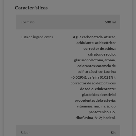
Caracterí­sticas
Formato
500 ml
Lista de ingredientes
Agua carbonatada, azúcar,
acidulante: acide cítrico;
corrector de acidez:
citratos de sodio;
glucuronolactona, aroma,
colorantes: caramelo de
sulfito cáustico; taurina
(0,029%), cafeína (0,021%),
corrector de acidez: cítricos
de sodio; edulcorante:
glucósidos de estiviol
procedentes de la estevia;
vitaminas: niacina, ácido
pantoténico, B6,
riboflavina, B12; inositol.
Sabor
Sin