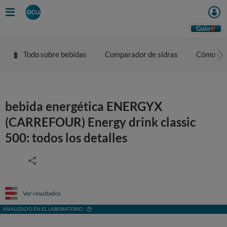
Guio
Todo sobre bebidas
Comparador de sidras
Cómo eleg
bebida energética ENERGYX
(CARREFOUR) Energy drink classic
500: todos los detalles
Ver resultados
ANALIZADO EN EL LABORATORIO