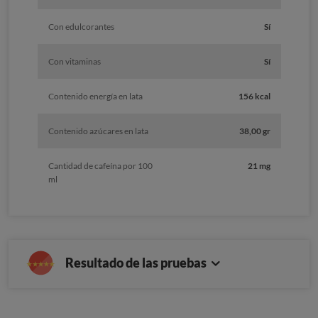
Con edulcorantes
Sí
Con vitaminas
Sí
Contenido energía en lata
156 kcal
Contenido azúcares en lata
38,00 gr
Cantidad de cafeína por 100
21 mg
ml
Resultado de las pruebas