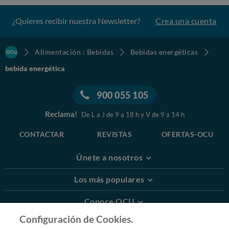
¿Quieres recibir nuestra Newsletter?
Crea una cuenta
Alimentación : Bebidas
Bebidas energéticas
bebida energética
900 055 105
Reclama!
De L a J de 9 a 18 h y V de 9 a 14 h
CONTACTAR
REVISTAS
OFERTAS-OCU
Únete a nosotros
Los más populares
Conoce OCU
Configuración de Cookies.
Más Información