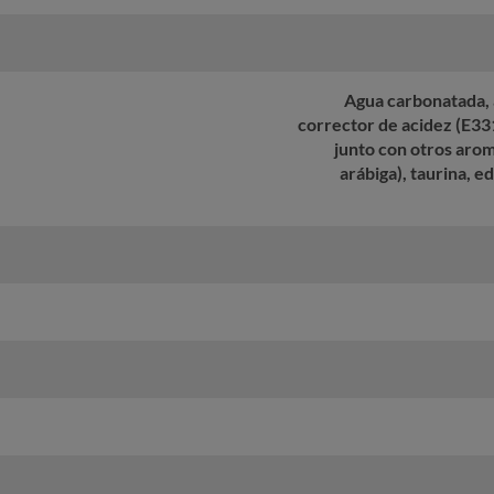
Agua carbonatada, a
corrector de acidez (E33
junto con otros arom
arábiga), taurina, e