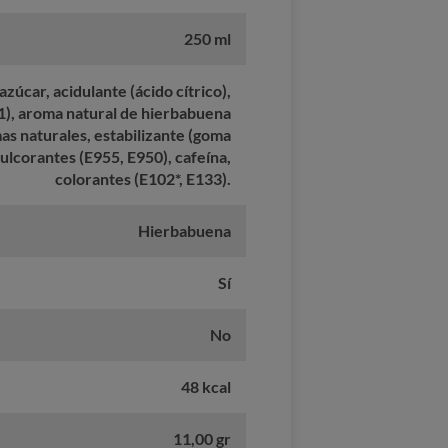
250 ml
zúcar, acidulante (ácido cítrico),
1), aroma natural de hierbabuena
as naturales, estabilizante (goma
dulcorantes (E955, E950), cafeína,
colorantes (E102*, E133).
Hierbabuena
Sí
No
48 kcal
11,00 gr