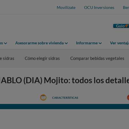
Movilízate
OCU Inversiones
Ben
Guio
os
Asesorarme sobre vivienda
Informarme
Ver venta
 sidras
Cómo elegir sidras
Comparar bebidas vegetales
ABLO (DIA) Mojito: todos los detall
CARACTERÍSTICAS