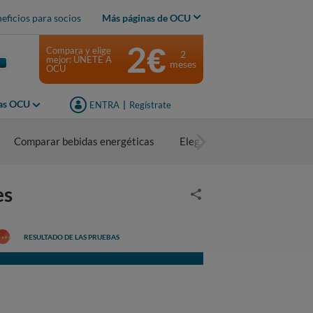
eficios para socios
Más páginas de OCU
2€
Compara y elige
2
mejor: ÚNETE A
meses
OCU
jas OCU
ENTRA
|
Regístrate
Comparar bebidas energéticas
Elegir bebidas energéticas
es
RESULTADO DE LAS PRUEBAS