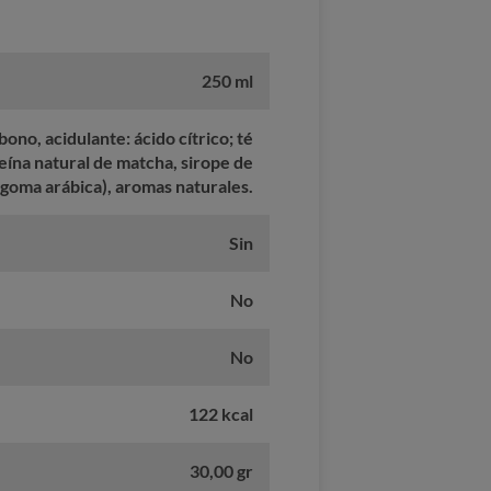
250 ml
ono, acidulante: ácido cítrico; té
eína natural de matcha, sirope de
(goma arábica), aromas naturales.
Sin
No
No
122 kcal
30,00 gr