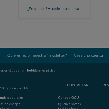
¿Eres socio? Accede a tu cuenta
¿Quieres recibir nuestra Newsletter?
Crea una cuenta
 energéticas
bebida energética
CONTACTAR
REV
 18 h y V de 9 a 14 h
 más populares
Conoce OCU
fas de energía
Quiénes somos
adoras
Qué te ofrecemos