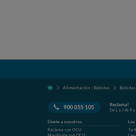
Alimentación : Bebidas
Bebidas
Reclama!
900 055 105
De L a J de 9 a
Únete a nosotros
Los
Reclama con OCU
Tari
Movilízate con OCU
Lav