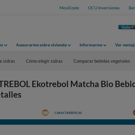
Movilízate
OCU Inversiones
Ben
Guio
os
Asesorarme sobre vivienda
Informarme
Ver venta
 sidras
Cómo elegir sidras
Comparar bebidas vegetales
TREBOL Ekotrebol Matcha Bio Bebi
talles
CARACTERÍSTICAS