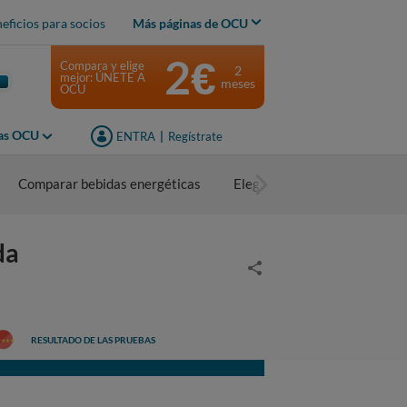
eficios para socios
Más páginas de OCU
2€
Compara y elige
2
mejor: ÚNETE A
meses
OCU
jas OCU
ENTRA
|
Regístrate
Comparar bebidas energéticas
Elegir bebidas energéticas
da
RESULTADO DE LAS PRUEBAS