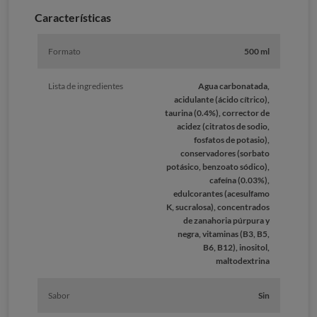
Caracterí­sticas
Formato
500 ml
Lista de ingredientes
Agua carbonatada,
acidulante (ácido cítrico),
taurina (0.4%), corrector de
acidez (citratos de sodio,
fosfatos de potasio),
conservadores (sorbato
potásico, benzoato sódico),
cafeína (0.03%),
edulcorantes (acesulfamo
K, sucralosa), concentrados
de zanahoria púrpura y
negra, vitaminas (B3, B5,
B6, B12), inositol,
maltodextrina
Sabor
Sin