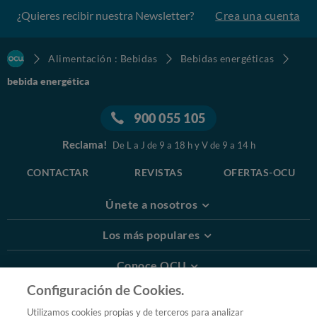
¿Quieres recibir nuestra Newsletter?
Crea una cuenta
Alimentación : Bebidas
Bebidas energéticas
bebida energética
900 055 105
Reclama!
De L a J de 9 a 18 h y V de 9 a 14 h
CONTACTAR
REVISTAS
OFERTAS-OCU
Únete a nosotros
Los más populares
Conoce OCU
Configuración de Cookies.
Más Información
Utilizamos cookies propias y de terceros para analizar