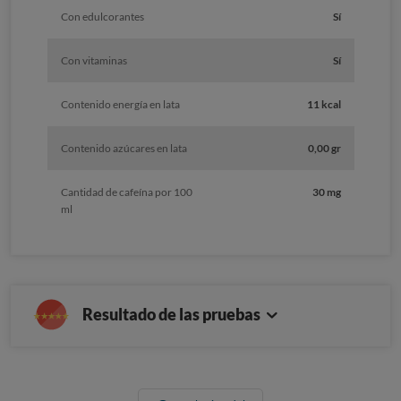
Con edulcorantes
Sí
Con vitaminas
Sí
Contenido energía en lata
11 kcal
Contenido azúcares en lata
0,00 gr
Cantidad de cafeína por 100
30 mg
ml
Resultado de las pruebas