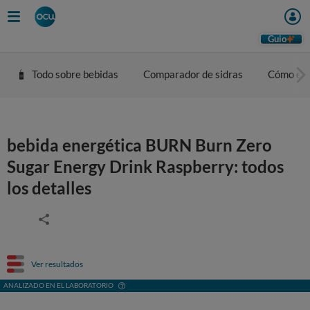
Guio
Todo sobre bebidas
Comparador de sidras
Cómo eleg
bebida energética BURN Burn Zero
Sugar Energy Drink Raspberry: todos
los detalles
Ver resultados
ANALIZADO EN EL LABORATORIO