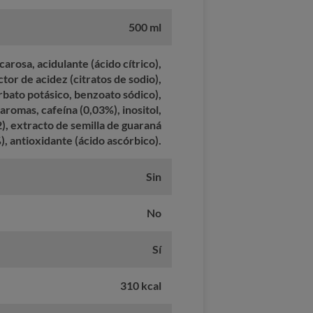
500 ml
arosa, acidulante (ácido cítrico),
ctor de acidez (citratos de sodio),
bato potásico, benzoato sódico),
aromas, cafeína (0,03%), inositol,
2), extracto de semilla de guaraná
), antioxidante (ácido ascórbico).
Sin
No
Sí
310 kcal