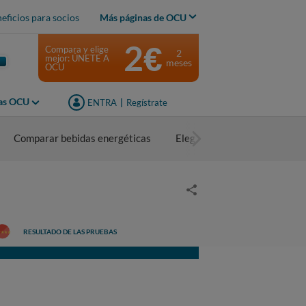
eficios para socios
Más páginas de OCU
2€
Compara y elige
2
mejor: ÚNETE A
meses
OCU
jas OCU
ENTRA
|
Regístrate
Comparar bebidas energéticas
Elegir bebidas energéticas
RESULTADO DE LAS PRUEBAS