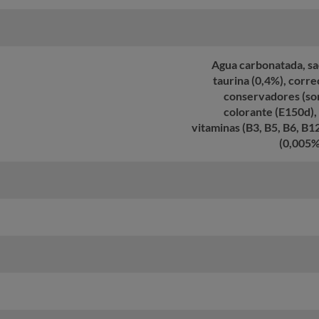
Agua carbonatada, sac
taurina (0,4%), corre
conservadores (sor
colorante (E150d), 
vitaminas (B3, B5, B6, B1
(0,005%