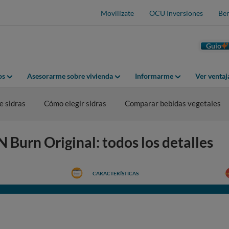
Movilízate
OCU Inversiones
Ben
Guio
os
Asesorarme sobre vivienda
Informarme
Ver venta
 sidras
Cómo elegir sidras
Comparar bebidas vegetales
Burn Original: todos los detalles
CARACTERÍSTICAS