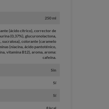
250 ml
nte (ácido cítrico), corrector de
taurina (0,37%), glucuronolactona,
, sucralosa), colorante (caramelo
minas (niacina, ácido pantoténico,
ina, vitamina B12), aroma, aroma:
cafeína.
Sin
Sí
Sí
8 kcal