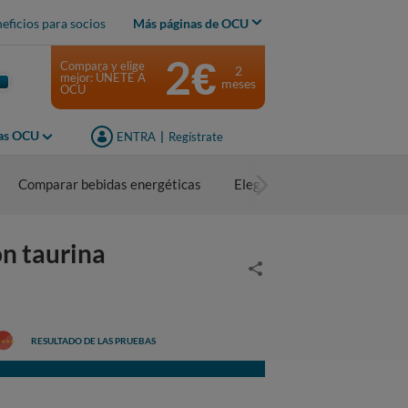
eficios para socios
Más páginas de OCU
2€
Compara y elige
2
mejor: ÚNETE A
meses
OCU
jas OCU
ENTRA
|
Regístrate
Comparar bebidas energéticas
Elegir bebidas energéticas
n taurina
RESULTADO DE LAS PRUEBAS