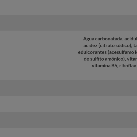
Agua carbonatada, acidula
acidez (citrato sódico), 
edulcorantes (acesulfamo k
de sulfito amónico), vita
vitamina B6, riboflav