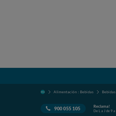
Alimentación : Bebidas
Bebidas
Reclama!
900 055 105
De L a J de 9 a