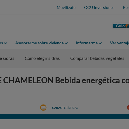
Movilízate
OCU Inversiones
Ben
Guio
os
Asesorarme sobre vivienda
Informarme
Ver venta
 sidras
Cómo elegir sidras
Comparar bebidas vegetales
E CHAMELEON Bebida energética co
s
CARACTERÍSTICAS