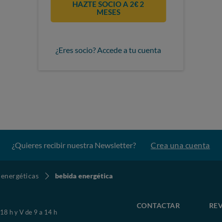
HAZTE SOCIO A 2€ 2
MESES
¿Eres socio? Accede a tu cuenta
¿Quieres recibir nuestra Newsletter?
Crea una cuenta
 energéticas
bebida energética
CONTACTAR
REV
 18 h y V de 9 a 14 h