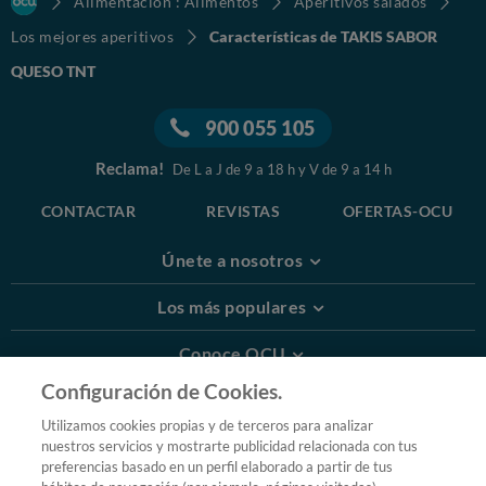
Alimentación : Alimentos
Aperitivos salados
Los mejores aperitivos
Características de TAKIS SABOR
QUESO TNT
900 055 105
Reclama!
De L a J de 9 a 18 h y V de 9 a 14 h
CONTACTAR
REVISTAS
OFERTAS-OCU
Únete a nosotros
Los más populares
Conoce OCU
Configuración de Cookies.
Más Información
Utilizamos cookies propias y de terceros para analizar
nuestros servicios y mostrarte publicidad relacionada con tus
© 2026 OCU
preferencias basado en un perfil elaborado a partir de tus
Condiciones generales de contratación de OCU