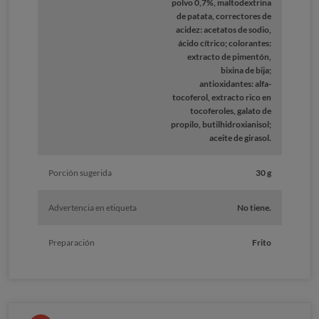
polvo 0,7%, maltodextrina
de patata, correctores de
acidez: acetatos de sodio,
ácido cítrico; colorantes:
extracto de pimentón,
bixina de bija;
antioxidantes: alfa-
tocoferol, extracto rico en
tocoferoles, galato de
propilo, butilhidroxianisol;
aceite de girasol.
Porción sugerida
30 g
Advertencia en etiqueta
No tiene.
Preparación
Frito