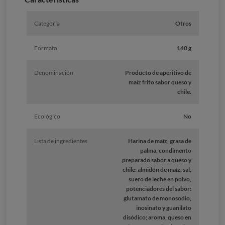
Categoría
Otros
Formato
140 g
Denominación
Producto de aperitivo de
maíz frito sabor queso y
chile.
Ecológico
No
Lista de ingredientes
Harina de maíz, grasa de
palma, condimento
preparado sabor a queso y
chile: almidón de maíz, sal,
suero de leche en polvo,
potenciadores del sabor:
glutamato de monosodio,
inosinato y guanilato
disódico; aroma, queso en