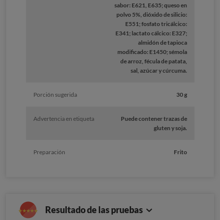
sabor: E621, E635; queso en
polvo 5%, dióxido de silicio:
E551; fosfato tricálcico:
E341; lactato cálcico: E327;
almidón de tapioca
modificado: E1450; sémola
de arroz, fécula de patata,
sal, azúcar y cúrcuma.
Porción sugerida
30 g
Advertencia en etiqueta
Puede contener trazas de
gluten y soja.
Preparación
Frito
Resultado de las pruebas