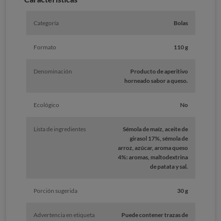
Categoría
Bolas
Formato
110 g
Denominación
Producto de aperitivo
horneado sabor a queso.
Ecológico
No
Lista de ingredientes
Sémola de maíz, aceite de
girasol 17%, sémola de
arroz, azúcar, aroma queso
4%: aromas, maltodextrina
de patata y sal.
Porción sugerida
30 g
Advertencia en etiqueta
Puede contener trazas de