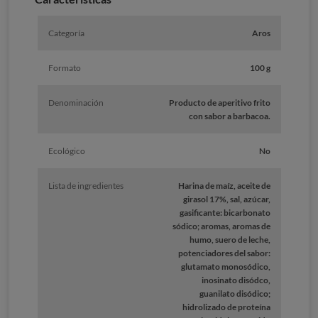
Categoría
Aros
Formato
100 g
Denominación
Producto de aperitivo frito
con sabor a barbacoa.
Ecológico
No
Lista de ingredientes
Harina de maíz, aceite de
girasol 17%, sal, azúcar,
gasificante: bicarbonato
sódico; aromas, aromas de
humo, suero de leche,
potenciadores del sabor:
glutamato monosódico,
inosinato disódco,
guanilato disódico;
hidrolizado de proteína