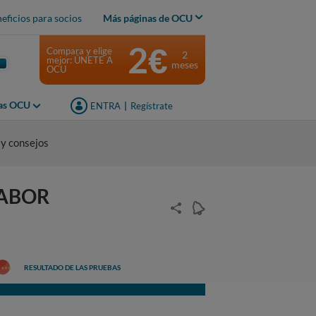
eficios para socios
Más páginas de OCU
2€
Compara y elige
2
mejor: ÚNETE A
meses
OCU
jas OCU
ENTRA
|
Regístrate
 y consejos
SABOR
RESULTADO DE LAS PRUEBAS