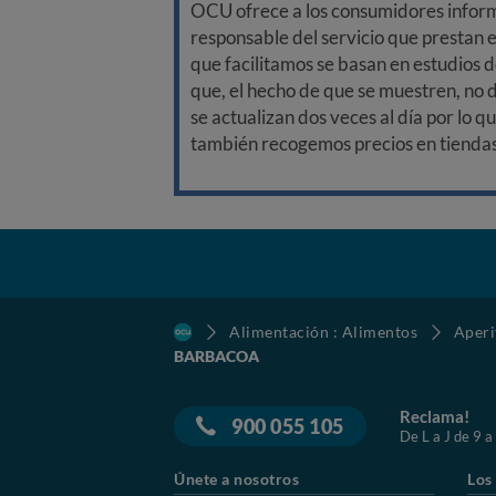
OCU ofrece a los consumidores informa
responsable del servicio que prestan e
que facilitamos se basan en estudios d
que, el hecho de que se muestren, no 
se actualizan dos veces al día por lo q
también recogemos precios en tiendas f
Alimentación : Alimentos
Aperi
BARBACOA
Reclama!
900 055 105
De L a J de 9 a
Únete a nosotros
Los