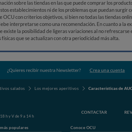
ción sobre las tiendas en las que puede comprar los productos
stos establecimientos ni de los problemas que puedan surgir co
e OCU con criterios objetivos, si bien no todas las tiendas onl
debe interpretarse como una recomendación. En cuanto a la exa
ue existe la posibilidad de ligeras variaciones al no refrescarse
ísicas que se actualizan con otra periodicidad más alta.
¿Quieres recibir nuestra Newsletter?
Crea una cuenta
tivos salados
Los mejores aperitivos
Características de 
CONTACTAR
REV
 18 h y V de 9 a 14 h
 más populares
Conoce OCU