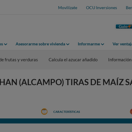
Movilízate
OCU Inversiones
Ben
Guio
os
Asesorarme sobre vivienda
Informarme
Ver venta
de frutas y verduras
Calcula el azucar añadido
Información
AUCHAN (ALCAMPO) TIRAS DE MAÍZ 
CARACTERÍSTICAS