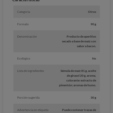
Categoría
Otros
Formato
90 g
Denominación
Producto de aperitivo
secado a base de maíz con
sabor a bacon.
Ecológico
No
Lista de ingredientes
Sémola de maíz 81 g, aceite
de girasol 20 g, aroma,
colorante: extracto de
pimentón; aromas de humo.
Porción sugerida
30 g
Advertencia en etiqueta
Puede contener trazas de