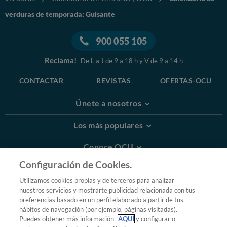
verduras de temporada: Guisante
900 055 105
Reclama!
De L a J de 9 a 18 h y V de 9 a 14 h
CONTACTAR
REVISTAS
OFERTAS-OCU
Únete a nosotros
Los más populares
Conoce OCU
Configuración de Cookies.
Más Información
Utilizamos cookies propias y de terceros para analizar
nuestros servicios y mostrarte publicidad relacionada con tus
© 2026 OCU
preferencias basado en un perfil elaborado a partir de tus
Condiciones generales de contratación de OCU
hábitos de navegación (por ejemplo, páginas visitadas).
Política de privacidad
Puedes obtener más información
AQUÍ
y configurar o