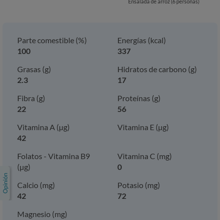
Ensalada de arroz (6 personas)
Parte comestible (%)
Energías (kcal)
100
337
Grasas (g)
Hidratos de carbono (g)
2.3
17
Fibra (g)
Proteínas (g)
22
56
Vitamina A (µg)
Vitamina E (µg)
42
Folatos - Vitamina B9
Vitamina C (mg)
(µg)
0
Calcio (mg)
Potasio (mg)
42
72
Magnesio (mg)