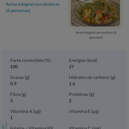
Arroz integral con verduras
(6 personas)
Arroz integral con verduras (6
personas)
Parte comestible (%)
Energías (kcal)
100
27
Grasas (g)
Hidratos de carbono (g)
0.9
1.6
Fibra (g)
Proteínas (g)
3
2
Vitamina A (µg)
Vitamina E (µg)
1
Folatos - Vitamina B9
Vitamina C (mg)