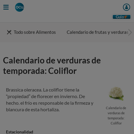
Skip
to
main
Guio
content
Todo sobre Alimentos
Calendario de frutas y verduras
Calendario de verduras de
temporada: Coliflor
Brassica oleracea. La coliflor tiene la
“propiedad” de florecer en invierno. De
hecho. el frío es responsable de la firmeza y
Calendario de
blancura de esta hortaliza.
verduras de
temporada:
Coliflor
Estacionalidad