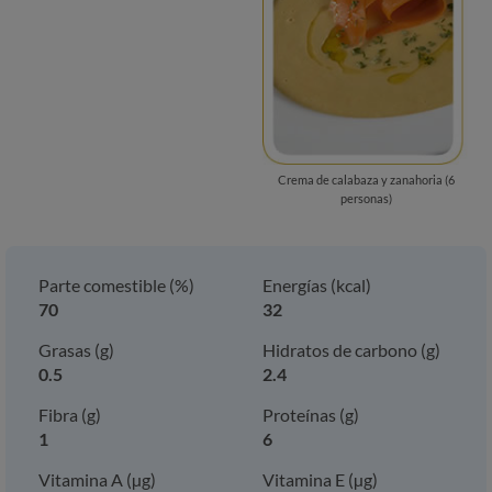
Crema de calabaza y zanahoria (6
personas)
Parte comestible (%)
Energías (kcal)
70
32
Grasas (g)
Hidratos de carbono (g)
0.5
2.4
Fibra (g)
Proteínas (g)
1
6
Vitamina A (µg)
Vitamina E (µg)