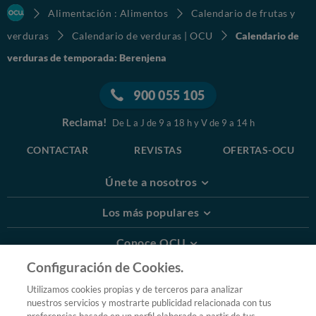
Alimentación : Alimentos
Calendario de frutas y
verduras
Calendario de verduras | OCU
Calendario de
verduras de temporada: Berenjena
900 055 105
Reclama!
De L a J de 9 a 18 h y V de 9 a 14 h
CONTACTAR
REVISTAS
OFERTAS-OCU
Únete a nosotros
Los más populares
Conoce OCU
Configuración de Cookies.
Más Información
Utilizamos cookies propias y de terceros para analizar
nuestros servicios y mostrarte publicidad relacionada con tus
© 2026 OCU