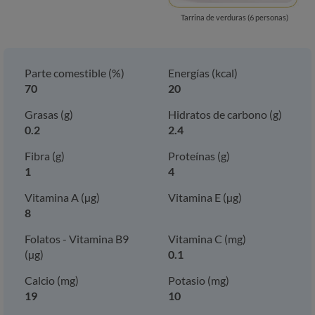
Tarrina de verduras (6 personas)
Parte comestible (%)
Energías (kcal)
70
20
Grasas (g)
Hidratos de carbono (g)
0.2
2.4
Fibra (g)
Proteínas (g)
1
4
Vitamina A (µg)
Vitamina E (µg)
8
Folatos - Vitamina B9
Vitamina C (mg)
(µg)
0.1
Calcio (mg)
Potasio (mg)
19
10