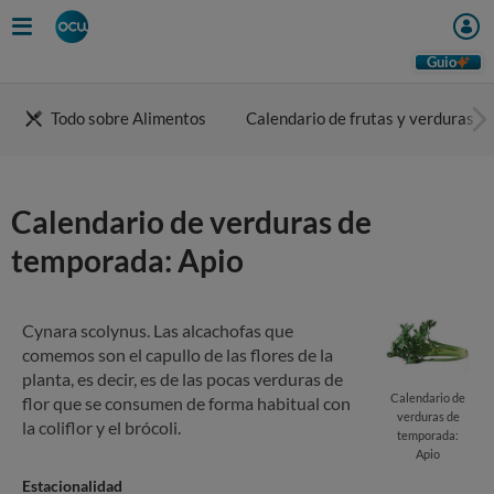
Skip
to
main
Guio
content
Todo sobre Alimentos
Calendario de frutas y verduras
Calendario de verduras de
temporada: Apio
Cynara scolynus. Las alcachofas que
comemos son el capullo de las flores de la
planta, es decir, es de las pocas verduras de
Calendario de
flor que se consumen de forma habitual con
verduras de
la coliflor y el brócoli.
temporada:
Apio
Estacionalidad