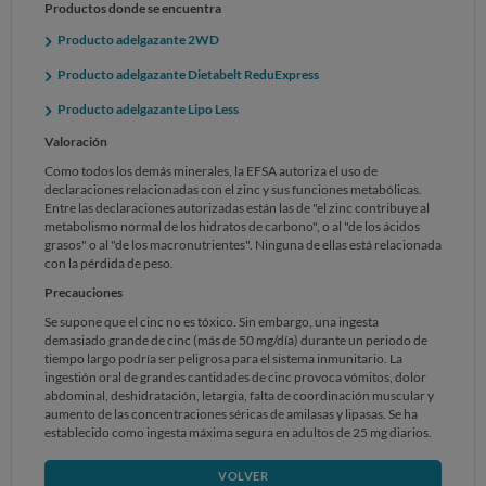
Productos donde se encuentra
Producto adelgazante 2WD
Producto adelgazante Dietabelt ReduExpress
Producto adelgazante Lipo Less
Valoración
Como todos los demás minerales, la EFSA autoriza el uso de
declaraciones relacionadas con el zinc y sus funciones metabólicas.
Entre las declaraciones autorizadas están las de "el zinc contribuye al
metabolismo normal de los hidratos de carbono", o al "de los ácidos
grasos" o al "de los macronutrientes". Ninguna de ellas está relacionada
con la pérdida de peso.
Precauciones
Se supone que el cinc no es tóxico. Sin embargo, una ingesta
demasiado grande de cinc (más de 50 mg/día) durante un periodo de
tiempo largo podría ser peligrosa para el sistema inmunitario. La
ingestión oral de grandes cantidades de cinc provoca vómitos, dolor
abdominal, deshidratación, letargia, falta de coordinación muscular y
aumento de las concentraciones séricas de amilasas y lipasas. Se ha
establecido como ingesta máxima segura en adultos de 25 mg diarios.
VOLVER