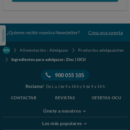
¿Quieres recibir nuestra Newsletter?
Crea una cuenta
Alimentación : Adelgazar
Productos adelgazantes
Ingredientes para adelgazar: Zinc | OCU
900 055 105
Reclama!
De L a J de 9 a 18 h y V de 9 a 14 h
CONTACTAR
REVISTAS
OFERTAS-OCU
Únete a nosotros
Los más populares