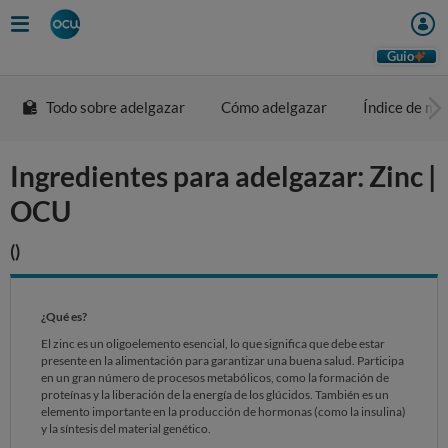
Skip
to
main
Guio
content
Todo sobre adelgazar
Cómo adelgazar
Índice de ma
Ingredientes para adelgazar: Zinc |
OCU
()
¿Qué es?
El zinc es un oligoelemento esencial, lo que significa que debe estar
presente en la alimentación para garantizar una buena salud. Participa
en un gran número de procesos metabólicos, como la formación de
proteínas y la liberación de la energía de los glúcidos. También es un
elemento importante en la producción de hormonas (como la insulina)
y la síntesis del material genético.