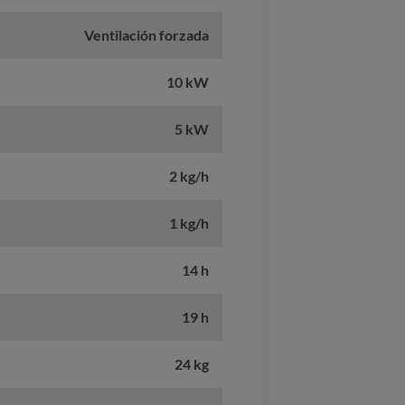
Ventilación forzada
10 kW
5 kW
2 kg/h
1 kg/h
14 h
19 h
24 kg