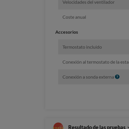
Velocidades del ventilador
Coste anual
Accesorios
Termostato incluido
Conexión al termostato de la esta
I
Conexión a sonda externa
n
f
o
Resultado de las pruebas