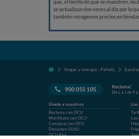
que, el hecho de que se muestren, no 
se actualizan dos veces al día por lo q
también recogemos precios en tiendas f
Hogar y energía : Pellets
Estufas
Reclama!
900 055 105
De L a J de 9 a
Únete a nosotros
Los
Reclama con OCU
Tari
Movilízate con OCU
Lav
Compara con OCU
Hip
Descubre GUIO
Frig
OCU Plus
Tele