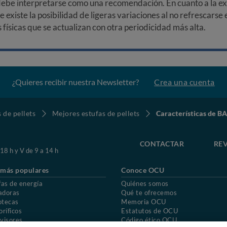
debe interpretarse como una recomendación. En cuanto a la exa
ue existe la posibilidad de ligeras variaciones al no refrescarse
ísicas que se actualizan con otra periodicidad más alta.
¿Quieres recibir nuestra Newsletter?
Crea una cuenta
 de pellets
Mejores estufas de pellets
Características de 
CONTACTAR
REV
 18 h y V de 9 a 14 h
 más populares
Conoce OCU
fas de energía
Quiénes somos
adoras
Qué te ofrecemos
otecas
Memoria OCU
oríficos
Estatutos de OCU
visores
Código ético OCU