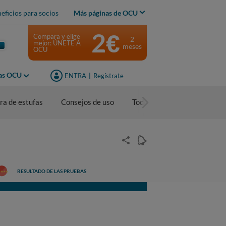
eficios para socios
Más páginas de OCU
2€
Compara y elige
2
mejor: ÚNETE A
meses
OCU
jas OCU
ENTRA
|
Regístrate
ra de estufas
Consejos de uso
Todos los contenidos
RESULTADO DE LAS PRUEBAS