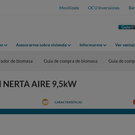
Movilízate
OCU Inversiones
Ben
Guio
os
Asesorarme sobre vivienda
Informarme
Ver venta
ador de biomasa
Guía de compra de biomasa
Guía de comp
XI NERTA AIRE 9,5kW
CARACTERÍSTICAS