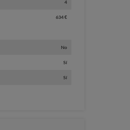
4
634 €
No
Sí
Sí