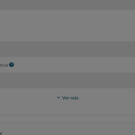
I
ncia
n
f
o
Ver más