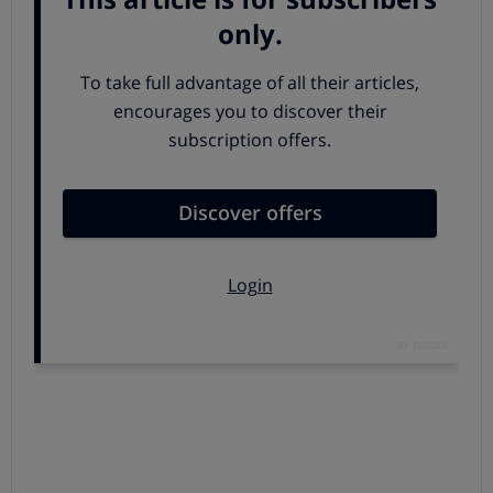
Un sistema fotovoltaico está constituido por uno o
varios
paneles fotovoltaicos
y un inversor, el dispositivo
encargado de convertir la electricidad producida por los
paneles de manera que pueda ser consumida por
nuestros aparatos eléctricos.
Si el panel y el inversor son incompatibles, no se
obtendrá la electricidad que esperamos. Normalmente
esto no sucede, pues suele ser un instalador autorizado
quien realiza el diseño, pero conviene comprobarlo, ya
que distintos factores pueden llegar a afectar a la
rentabilidad de nuestras instalaciones.
Descubre los sistemas fotovoltaicos más
eficientes