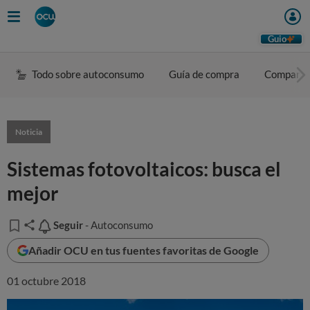
Guio
Todo sobre autoconsumo
Guía de compra
Comparad
Noticia
Sistemas fotovoltaicos: busca el
mejor
Seguir
Seguir
- Autoconsumo
Añadir OCU en tus fuentes favoritas de Google
01 octubre 2018