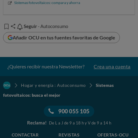
Sistemas fotovoltaicos: compara y ahorra
Seguir
Seguir
- Autoconsumo
Añadir OCU en tus fuentes favoritas de Google
¿Quieres recibir nuestra Newsletter?
Crea una cuenta
Hogar y energía : Autoconsumo
Sistemas
fotovoltaicos: busca el mejor
900 055 105
Reclama!
De L a J de 9 a 18 h y V de 9 a 14 h
CONTACTAR
REVISTAS
OFERTAS-OCU