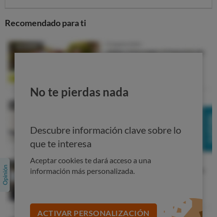
Recomendado para ti
SISTEMAS FOTOVOLTAICOS: ELÍGELO BIEN
No te pierdas nada
En nuestro
simulador de sistemas fotovoltaicos
puedes
descubrir las
combinaciones de sistemas más eficientes
y ajustados a tus necesidades
.
Descubre información clave sobre lo
Esta herramienta se alimenta de la información obtenida
que te interesa
en nuestros análisis de paneles fotovoltaicos e
Aceptar cookies te dará acceso a una
inversores, que combinados, indican cuál es la mejor
información más personalizada.
opción para ti.
Podrás elegir entre diferentes zonas de España, según el
lugar donde desearías colocar la instalación (Centro, Sur,
ACTIVAR PERSONALIZACIÓN