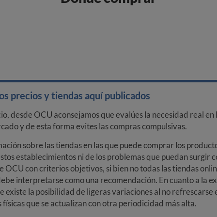
s precios y tiendas aquí publicados
cio, desde OCU aconsejamos que evalúes la necesidad real en l
arcado y de esta forma evites las compras compulsivas.
ción sobre las tiendas en las que puede comprar los productos
stos establecimientos ni de los problemas que puedan surgir co
e OCU con criterios objetivos, si bien no todas las tiendas onl
debe interpretarse como una recomendación. En cuanto a la exa
ue existe la posibilidad de ligeras variaciones al no refrescarse
ísicas que se actualizan con otra periodicidad más alta.