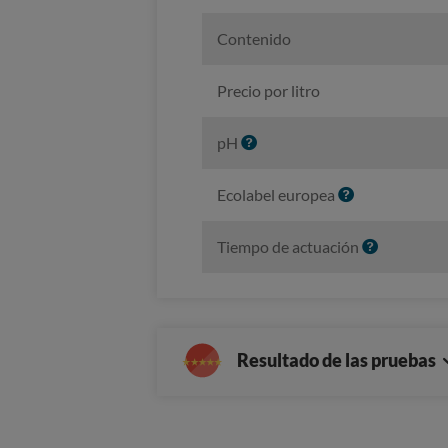
Contenido
Precio por litro
I
pH
n
f
I
Ecolabel europea
o
n
f
I
Tiempo de actuación
o
n
f
o
Resultado de las pruebas