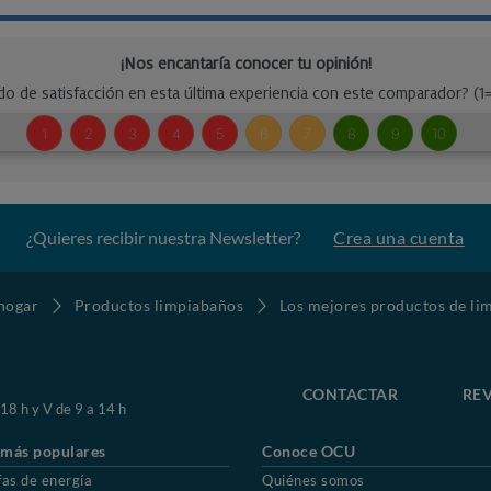
¿Quieres recibir nuestra Newsletter?
Crea una cuenta
 hogar
Productos limpiabaños
Los mejores productos de li
CONTACTAR
REV
 18 h y V de 9 a 14 h
 más populares
Conoce OCU
fas de energía
Quiénes somos