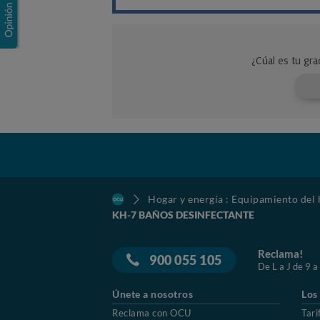
Hogar y energía : Equipamiento del
KH-7 BAÑOS DESINFECTANTE
Reclama!
900 055 105
De L a J de 9 a
Únete a nosotros
Los
Reclama con OCU
Tari