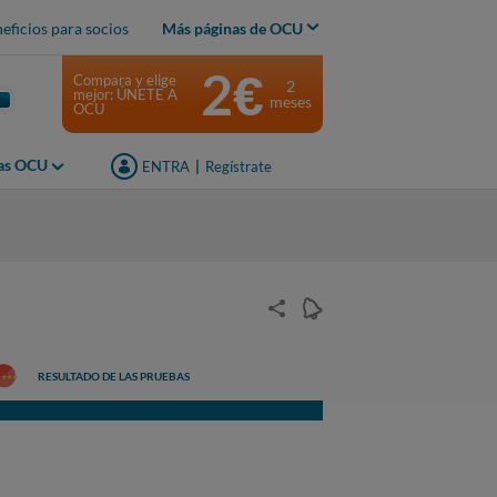
eficios para socios
Más páginas de OCU
2€
Compara y elige
2
mejor: ÚNETE A
meses
OCU
jas OCU
ENTRA
|
Regístrate
RESULTADO DE LAS PRUEBAS