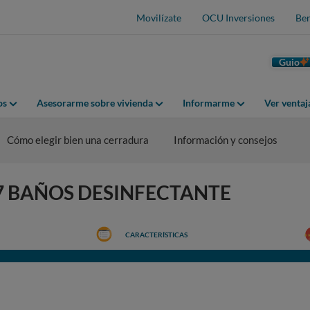
Movilízate
OCU Inversiones
Ben
Guio
os
Asesorarme sobre vivienda
Informarme
Ver venta
Cómo elegir bien una cerradura
Información y consejos
H-7 BAÑOS DESINFECTANTE
CARACTERÍSTICAS